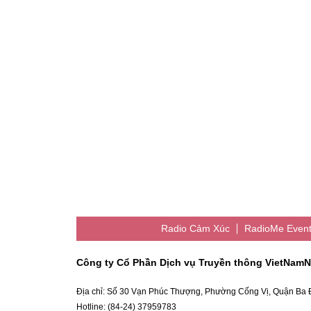
Radio Cảm Xúc
RadioMe Even
Công ty Cổ Phần Dịch vụ Truyền thông VietNamN
Địa chỉ: Số 30 Vạn Phúc Thượng, Phường Cống Vị, Quận Ba Đ
Hotline: (84-24) 37959783