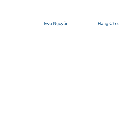
lex Chu
Eve Nguyễn
Hằng Chét