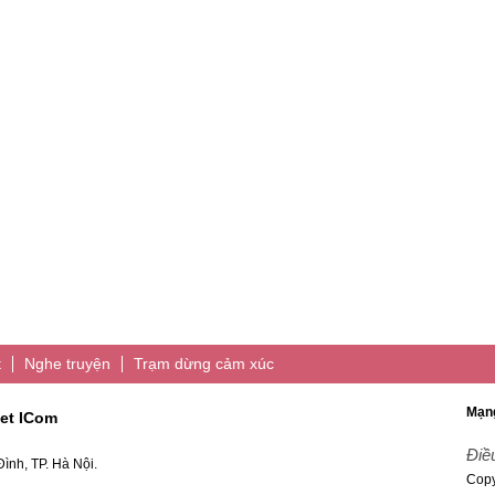
t
Nghe truyện
Trạm dừng cảm xúc
Mạng
et ICom
Điề
ình, TP. Hà Nội.
Copy