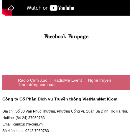
Facebook Fanpage
Radio Cảm Xúc
RadioMe Event
Nghe truyện
Trạm dừng cảm xúc
Công ty Cổ Phần Dịch vụ Truyền thông VietNamNet ICom
Địa chỉ: Số 30 Vạn Phúc Thượng, Phường Cống Vị, Quận Ba Đình, TP. Hà Nội.
Hotline: (84-24) 37959783
Email: camxuc@i-com.vn
Số điện thoại: 0243.7959783