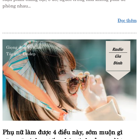
phòng nhau…
Đọc thêm
Giọng đọc:
Vy Cầm
Radio
Tác giả:
Emdep
Gia
Đình
Phụ nữ làm được 4 điều này, sớm muộn gì