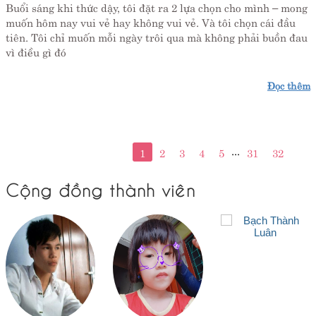
Buổi sáng khi thức dậy, tôi đặt ra 2 lựa chọn cho mình – mong
muốn hôm nay vui vẻ hay không vui vẻ. Và tôi chọn cái đầu
tiên. Tôi chỉ muốn mỗi ngày trôi qua mà không phải buồn đau
vì điều gì đó
Đọc thêm
...
1
2
3
4
5
31
32
Cộng đồng thành viên