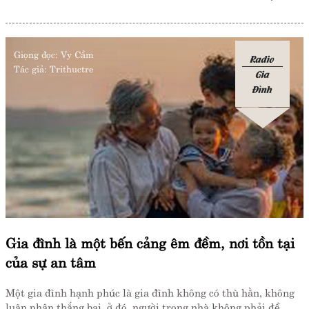
Giọng đọc:
Vy Cầm
Radio
Tác giả:
Trithuctre
Gia
Đình
Gia đình là một bến cảng êm đềm, nơi tồn tại
của sự an tâm
Một gia đình hạnh phúc là gia đình không có thù hằn, không
luận phân thắng bại, ở đó, người trong nhà không phải đề