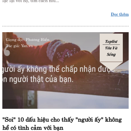
Đọc thêm
Giọng đọc:
Phương Hiền
Toplist
Tác giả:
Yan.vn
Yêu Và
Sống
"Soi" 10 dấu hiệu cho thấy "người ấy" không
hề có tình cảm với bạn