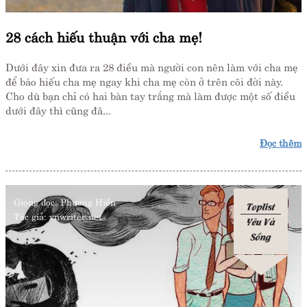
28 cách hiếu thuận với cha mẹ!
Dưới đây xin đưa ra 28 điều mà người con nên làm với cha mẹ
để báo hiếu cha mẹ ngay khi cha mẹ còn ở trên cõi đời này.
Cho dù bạn chỉ có hai bàn tay trắng mà làm được một số điều
dưới đây thì cũng đã...
Đọc thêm
Giọng đọc:
Phương Hiền
Toplist
Tác giả:
vnwriter.net
Yêu Và
Sống