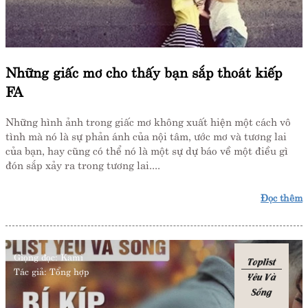
Những giấc mơ cho thấy bạn sắp thoát kiếp
FA
Những hình ảnh trong giấc mơ không xuất hiện một cách vô
tình mà nó là sự phản ánh của nội tâm, ước mơ và tương lai
của bạn, hay cũng có thể nó là một sự dự báo về một điều gì
đón sắp xảy ra trong tương lai....
Đọc thêm
Giọng đọc:
Kami
Toplist
Tác giả:
Tổng hợp
Yêu Và
Sống