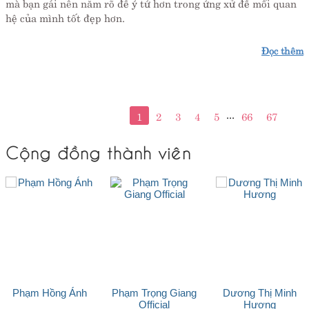
mà bạn gái nên nắm rõ để ý tứ hơn trong ứng xử để mối quan
hệ của mình tốt đẹp hơn.
Đọc thêm
...
1
2
3
4
5
66
67
Cộng đồng thành viên
Phạm Hồng Ánh
Phạm Trọng Giang
Dương Thị Minh
Official
Hương