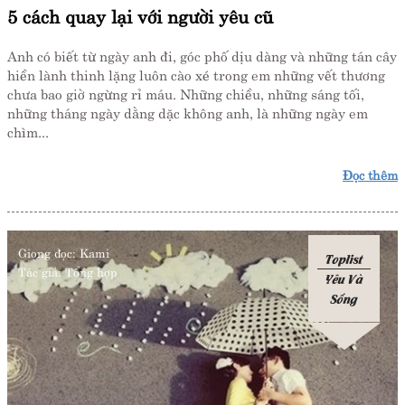
5 cách quay lại với người yêu cũ
Anh có biết từ ngày anh đi, góc phố dịu dàng và những tán cây
hiền lành thinh lặng luôn cào xé trong em những vết thương
chưa bao giờ ngừng rỉ máu. Những chiều, những sáng tối,
những tháng ngày dằng dặc không anh, là những ngày em
chìm...
Đọc thêm
Giọng đọc:
Kami
Toplist
Tác giả:
Tổng hợp
Yêu Và
Sống