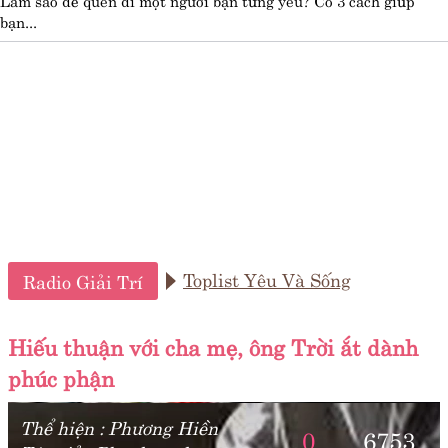
bạn...
Toplist Yêu Và Sống
Radio Giải Trí
Hiếu thuận với cha mẹ, ông Trời ắt dành
phúc phận
Thể hiện :
Phương Hiền
0
6753