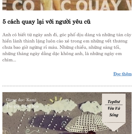
5 cách quay lại với người yêu cũ
Anh có biết từ ngày anh đi, góc phố dịu dàng và những tán cây
hiền lành thinh lặng luôn cào xé trong em những vết thương
chưa bao giờ ngừng rỉ máu. Những chiều, những sáng tối,
những tháng ngày dằng dặc không anh, là những ngày em
chìm...
Đọc thêm
Giọng đọc:
Kami
Toplist
Tác giả:
Tổng hợp
Yêu Và
Sống