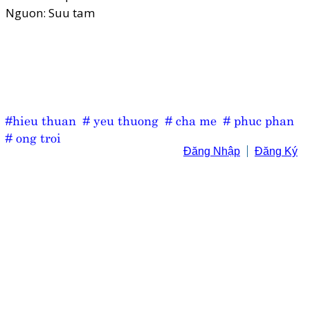
Nguon: Suu tam
#hieu thuan
# yeu thuong
# cha me
# phuc phan
# ong troi
Đăng Nhập
Đăng Ký