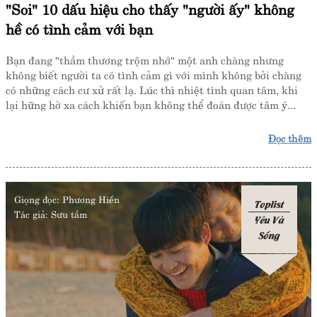
"Soi" 10 dấu hiệu cho thấy "người ấy" không
hề có tình cảm với bạn
Bạn đang "thầm thương trộm nhớ" một anh chàng nhưng
không biết người ta có tình cảm gì với mình không bởi chàng
có những cách cư xử rất lạ. Lúc thì nhiệt tình quan tâm, khi
lại hững hờ xa cách khiến bạn không thể đoán được tâm ý...
Đọc thêm
Giọng đọc:
Phương Hiền
Toplist
Tác giả:
Sưu tầm
Yêu Và
Sống