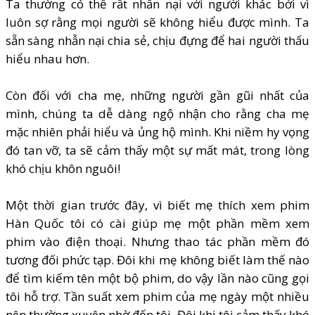
Ta thường có thể rất nhẫn nại với người khác bởi vì
luôn sợ rằng mọi người sẽ không hiểu được mình. Ta
sẵn sàng nhẫn nại chia sẻ, chịu đựng để hai người thấu
hiểu nhau hơn.
Còn đối với cha mẹ, những người gần gũi nhất của
mình, chúng ta dễ dàng ngộ nhận cho rằng cha mẹ
mặc nhiên phải hiểu và ủng hộ mình. Khi niềm hy vọng
đó tan vỡ, ta sẽ cảm thấy một sự mất mát, trong lòng
khó chịu khôn nguôi!
Một thời gian trước đây, vì biết mẹ thích xem phim
Hàn Quốc tôi có cài giúp mẹ một phần mềm xem
phim vào điện thoại. Nhưng thao tác phần mềm đó
tương đối phức tạp. Đôi khi mẹ không biết làm thế nào
để tìm kiếm tên một bộ phim, do vậy lần nào cũng gọi
tôi hỗ trợ. Tần suất xem phim của mẹ ngày một nhiều
nên thường xuyên nhờ đến tôi. Đôi khi tôi cảm thấy khó