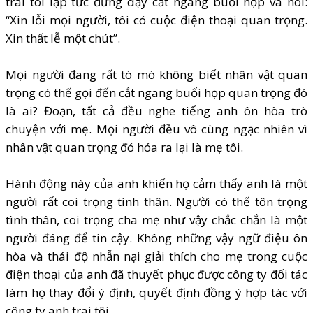
trai tôi lập tức đứng dậy cắt ngang buổi họp và nói:
“Xin lỗi mọi người, tôi có cuộc điện thoại quan trọng.
Xin thất lễ một chút”.
Mọi người đang rất tò mò không biết nhân vật quan
trọng có thể gọi đến cắt ngang buổi họp quan trọng đó
là ai? Đoạn, tất cả đều nghe tiếng anh ôn hòa trò
chuyện với mẹ. Mọi người đều vô cùng ngạc nhiên vì
nhân vật quan trọng đó hóa ra lại là mẹ tôi.
Hành động này của anh khiến họ cảm thấy anh là một
người rất coi trọng tình thân. Người có thể tôn trọng
tình thân, coi trọng cha mẹ như vậy chắc chắn là một
người đáng để tin cậy. Không những vậy ngữ điệu ôn
hòa và thái độ nhẫn nại giải thích cho mẹ trong cuộc
điện thoại của anh đã thuyết phục được công ty đối tác
làm họ thay đổi ý định, quyết định đồng ý hợp tác với
công ty anh trai tôi.