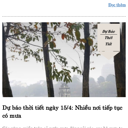
Đọc thêm
Dự Báo
Thời
Tiết
Dự báo thời tiết ngày 15/4: Nhiều nơi tiếp tục
có mưa
Các vùng, miền trên cả nước mưa dông rải rác, cục bộ mưa to,