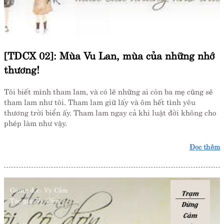
[TDCX 02]: Mùa Vu Lan, mùa của những nhớ
thương!
Tôi biết mình tham lam, và có lẽ những ai còn ba mẹ cũng sẽ
tham lam như tôi. Tham lam giữ lấy và ôm hết tình yêu
thương trời biển ấy. Tham lam ngay cả khi luật đời không cho
phép làm như vậy.
Đọc thêm
Giọng đọc:
Vy Cầm
Trạm
Tác giả:
Vy Cầm
Dừng
Cảm