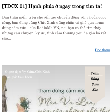
[TDCX 01] Hạnh phúc ở ngay trong tim ta!
Bạn thân mến, trên chuyến tàu chuyển động vội vã của cuộc
sống, bạn đang cùng Chit Xinh dừng chân và ghé qua Trạm
dừng cảm xúc – của RadioMe.VN, nơi bạn có thể tìm thấy
những câu chuyện, ký ức, tình cảm thương yêu đã gắn bó rất
sâu...
Đọc thêm
Giọng đọc:
Vy Cầm,Chit Xinh
Trạm
Tác giả:
Sâu Điên
Dừng
Cảm
Xúc