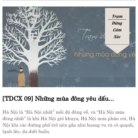
Giọng đọc:
Vy Cầm
Trạm
Tác giả:
Vy Cầm
Dừng
Cảm
Xúc
[TDCX 09] Những mùa đông yêu dấu...
Hà Nội là “Hà Nội nhất” mỗi độ đông về, và “Hà Nội mùa
đông nhất” là khi Hà Nội giờ khuya, Hà Nội mưa phùn rơi, Hà
Nội khi các đường phố trở nên gần như hoang vu và cô quạnh,
lạnh lẽo, da diết buồn.