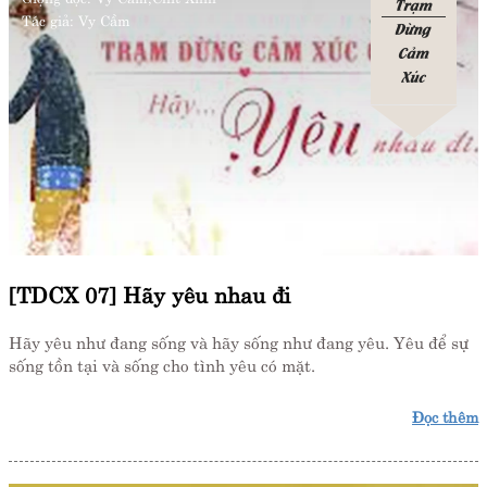
Trạm
Tác giả:
Vy Cầm
Dừng
Cảm
Xúc
[TDCX 07] Hãy yêu nhau đi
Hãy yêu như đang sống và hãy sống như đang yêu. Yêu để sự
sống tồn tại và sống cho tình yêu có mặt.
Đọc thêm