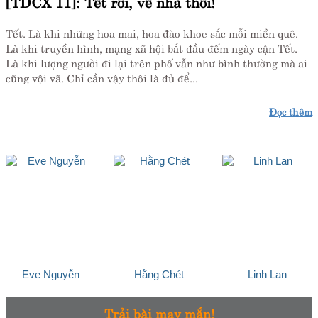
[TDCX 11]: Tết rồi, về nhà thôi!
Tết. Là khi những hoa mai, hoa đào khoe sắc mỗi miền quê.
Là khi truyền hình, mạng xã hội bắt đầu đếm ngày cận Tết.
Là khi lượng người đi lại trên phố vẫn như bình thường mà ai
cũng vội vã. Chỉ cần vậy thôi là đủ để...
Đọc thêm
Eve Nguyễn
Hằng Chét
Linh Lan
Trải bài may mắn!