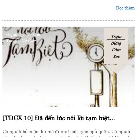
Đọc thêm
Giọng đọc:
Vy Cầm
Trạm
Tác giả:
Vy Cầm
Dừng
Cảm
Xúc
[TDCX 10] Đã đến lúc nói lời tạm biệt...
Có người bỏ cuộc đời mà đi như một giấc ngủ quên. Có người