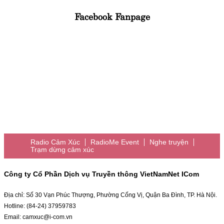
Facebook Fanpage
Radio Cảm Xúc
RadioMe Event
Nghe truyện
Trạm dừng cảm xúc
Công ty Cổ Phần Dịch vụ Truyền thông VietNamNet ICom
Địa chỉ: Số 30 Vạn Phúc Thượng, Phường Cống Vị, Quận Ba Đình, TP. Hà Nội.
Hotline: (84-24) 37959783
Email: camxuc@i-com.vn