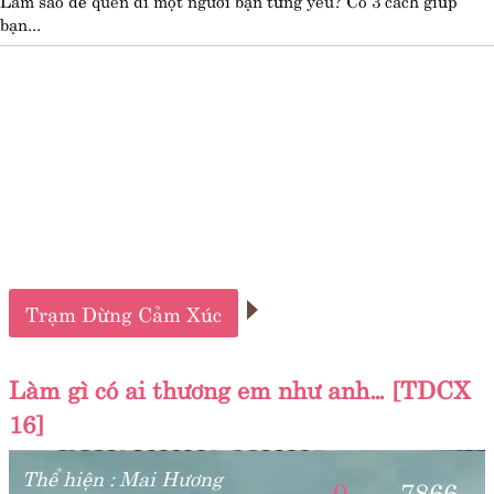
bạn...
Trạm Dừng Cảm Xúc
Làm gì có ai thương em như anh… [TDCX
16]
Thể hiện :
Mai Hương
0
7866