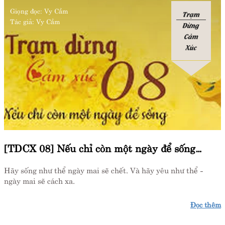
Giọng đọc:
Vy Cầm
Trạm
Tác giả:
Vy Cầm
Dừng
Cảm
Xúc
[TDCX 08] Nếu chỉ còn một ngày để sống…
Hãy sống như thể ngày mai sẽ chết. Và hãy yêu như thể -
ngày mai sẽ cách xa.
Đọc thêm