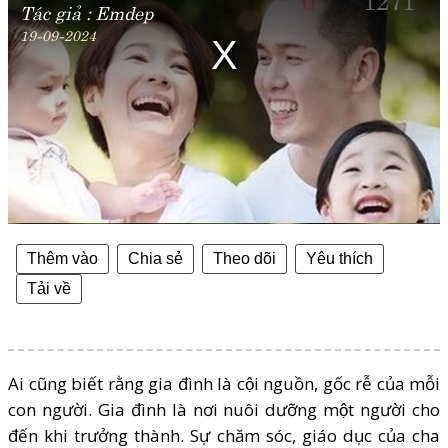
Tác giả :
Emdep
window.
19-09-2024
Thêm vào
Chia sẻ
Theo dõi
Yêu thích
Tải về
Ai cũng biết rằng gia đình là cội nguồn, gốc rễ của mỗi
con người. Gia đình là nơi nuôi dưỡng một người cho
đến khi trưởng thành. Sự chăm sóc, giáo dục của cha