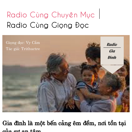
Radio Cùng Chuyên Mục
Radio Cùng Giọng Đọc
Giọng đọc:
Vy Cầm
Radio
Tác giả:
Trithuctre
Gia
Đình
Gia đình là một bến cảng êm đềm, nơi tồn tại
của sự an tâm