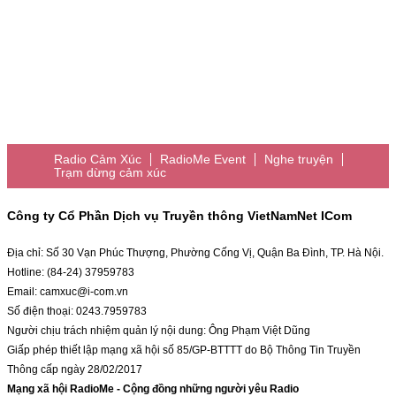
Radio Cảm Xúc
RadioMe Event
Nghe truyện
Trạm dừng cảm xúc
Công ty Cổ Phần Dịch vụ Truyền thông VietNamNet ICom
Địa chỉ: Số 30 Vạn Phúc Thượng, Phường Cống Vị, Quận Ba Đình, TP. Hà Nội.
Hotline: (84-24) 37959783
Email: camxuc@i-com.vn
Số điện thoại: 0243.7959783
Người chịu trách nhiệm quản lý nội dung: Ông Phạm Việt Dũng
Giấp phép thiết lập mạng xã hội số 85/GP-BTTTT do Bộ Thông Tin Truyền
Thông cấp ngày 28/02/2017
Mạng xã hội RadioMe - Cộng đồng những người yêu Radio