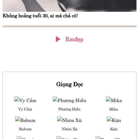
Khủng hoảng tuổi 30, ai mà chả có!
Emđẹp
Giọng Đọc
Vy Cầm
Phương Hiền
Mika
Babum
Nhím Xù
Kún