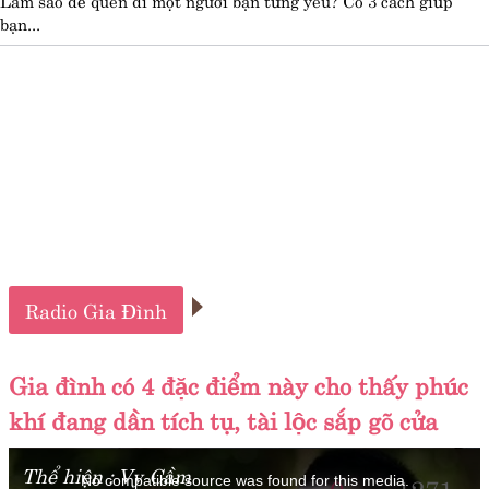
bạn...
Radio Gia Đình
Gia đình có 4 đặc điểm này cho thấy phúc
khí đang dần tích tụ, tài lộc sắp gõ cửa
This
is
Thể hiện :
Vy Cầm
a
0
1271
No compatible source was found for this media.
modal