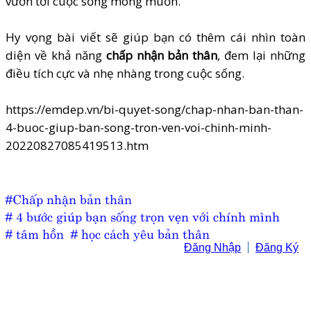
vươn tới cuộc sống mong muốn.
Hy vọng bài viết sẽ giúp bạn có thêm cái nhìn toàn
diện về khả năng
chấp nhận bản thân
, đem lại những
điều tích cực và nhẹ nhàng trong cuộc sống.
https://emdep.vn/bi-quyet-song/chap-nhan-ban-than-
4-buoc-giup-ban-song-tron-ven-voi-chinh-minh-
20220827085419513.htm
#Chấp nhận bản thân
# 4 bước giúp bạn sống trọn vẹn với chính mình
# tâm hồn
# học cách yêu bản thân
Đăng Nhập
Đăng Ký