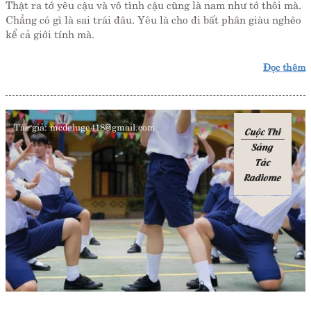
Thật ra tớ yêu cậu và vô tình cậu cũng là nam như tớ thôi mà.
Chẳng có gì là sai trái đâu. Yêu là cho đi bất phân giàu nghèo
kể cả giới tính mà.
Đọc thêm
Tác giả:
mcdeluge418@gmail.com
Cuộc Thi
Sáng
Tác
Radiome