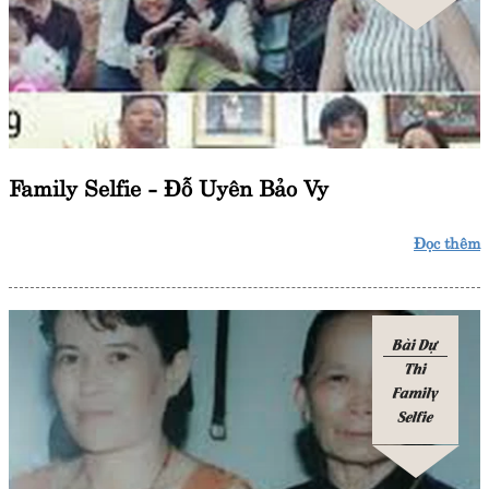
Family Selfie - Đỗ Uyên Bảo Vy
Đọc thêm
Bài Dự
Thi
Family
Selfie