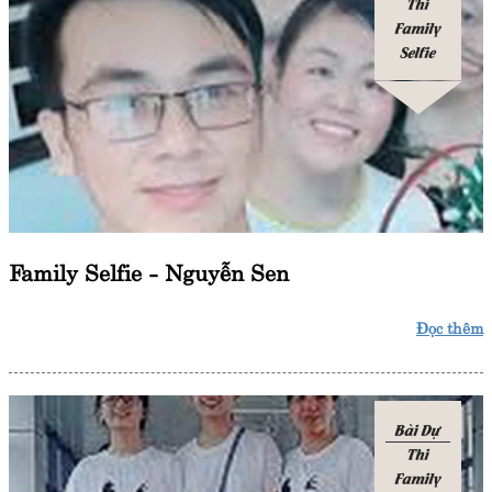
Thi
Family
Selfie
Family Selfie - Nguyễn Sen
Đọc thêm
Bài Dự
Thi
Family