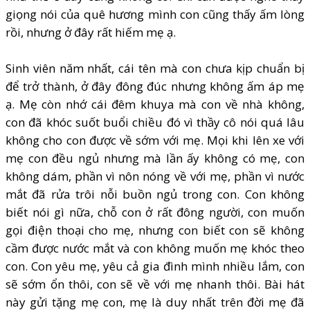
giọng nói của quê hương mình con cũng thấy ấm lòng
rồi, nhưng ở đây rất hiếm mẹ ạ.
Sinh viên năm nhất, cái tên mà con chưa kịp chuẩn bị
để trở thành, ở đây đông đúc nhưng không ấm áp mẹ
ạ. Mẹ còn nhớ cái đêm khuya mà con về nhà không,
con đã khóc suốt buổi chiều đó vì thầy cô nói quá lâu
không cho con được về sớm với mẹ. Mọi khi lên xe với
mẹ con đều ngủ nhưng mà lần ấy không có mẹ, con
không dám, phần vì nôn nóng về với mẹ, phần vì nước
mắt đã rửa trôi nỗi buồn ngủ trong con. Con không
biết nói gì nữa, chỗ con ở rất đông người, con muốn
gọi điện thoại cho mẹ, nhưng con biết con sẽ không
cầm được nước mắt và con không muốn mẹ khóc theo
con. Con yêu mẹ, yêu cả gia đình mình nhiều lắm, con
sẽ sớm ổn thôi, con sẽ về với mẹ nhanh thôi. Bài hát
này gửi tặng mẹ con, mẹ là duy nhất trên đời mẹ đã