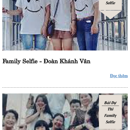
Selfie
Family Selfie - Đoàn Khánh Vân
Đọc thêm
Bài Dự
Thi
Family
Selfie