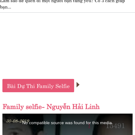
bạn...
Bài Dự Thi Family Selfie
Family selfie- Nguyễn Hải Linh
This
is
30-08-2019
a
1
15491
No compatible source was found for this media.
modal
window.