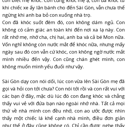
con biết mẹ khóc. Con cũng khóc mẹ ạ, con đã khóc từ
khi chiếc xe ấy lăn bánh cho đến Sài Gòn, vẫn chưa thể
ngừng khi anh ba bỏ con xuống nhà trọ.
Con đã khóc suốt đêm đó, con không dám ngủ. Con
không có cảm giác an toàn khi đến nơi xa lạ này. Con
rất nhớ mẹ, nhớ cha, chị hai, anh ba và cả bé Mon nữa.
Vốn nghĩ không còn nước mắt để khóc nữa, nhưng mấy
ngày sau đó con vẫn cứ khóc, con không ngờ nước mắt
mình nhiều đến vậy. Con cũng chán ghét mình, con
không muốn mình yếu đuối như vậy.
Sài Gòn dạy con nói dối, lúc con vừa lên Sài Gòn mẹ đã
gọi và hỏi con tới chưa? Con nói tới rồi và con rất vui với
các bạn ở đây, mặc dù lúc đó con đang khóc và chẳng
thấy vui vẻ với đứa bạn nào ngoài nhớ nhà. Tất cả mọi
thứ về nhà mình con đều nhớ, con ao ước được nhìn
thấy một chiếc lá khế cạnh nhà mình, điều đơn giản
như thế ở đây cũng không có. Chỉ cần được nghe thấy