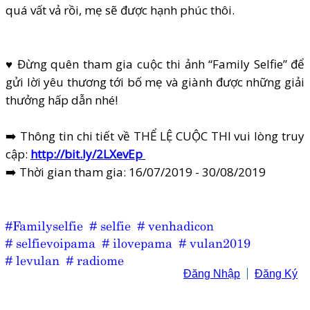
quá vất vả rồi, mẹ sẽ được hạnh phúc thôi.
♥ Đừng quên tham gia cuộc thi ảnh “Family Selfie” để
gửi lời yêu thương tới bố mẹ và giành được những giải
thưởng hấp dẫn nhé!
➡️ Thông tin chi tiết về THỂ LỆ CUỘC THI vui lòng truy
cập:
http://bit.ly/2LXevEp
➡️ Thời gian tham gia: 16/07/2019 - 30/08/2019
#Familyselfie
# selfie
# venhadicon
# selfievoipama
# ilovepama
# vulan2019
# levulan
# radiome
Đăng Nhập
Đăng Ký